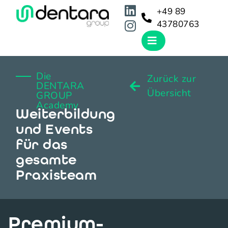
+49 89
43780763
Die
Zurück zur
DENTARA
Übersicht
GROUP
Academy
Weiterbildung
und Events
für das
gesamte
Praxisteam
Premium-