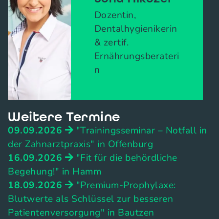
Dozentin,
Dentalhygienikerin
& zertif.
Ernährungsberateri
n
Weitere Termine
09.09.2026
"Trainingsseminar – Notfall in
der Zahnarztpraxis" in Offenburg
16.09.2026
"Fit für die behördliche
Begehung!" in Hamm
18.09.2026
"Premium-Prophylaxe:
Blutwerte als Schlüssel zur besseren
Patientenversorgung" in Bautzen