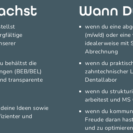
achst
Wann Du
tellst
wenn du eine abg
gfältige
(m/w/d) oder eine 
nserer
idealerweise mit
Abrechnung
 behältst die
wenn du praktisc
ngen (BEB/BEL)
zahntechnischer L
und transparente
Dentallabor
wenn du strukturi
arbeitest und MS O
 deine Ideen sowie
wenn du kommunika
izienter und
Freude daran has
und zu optimiere