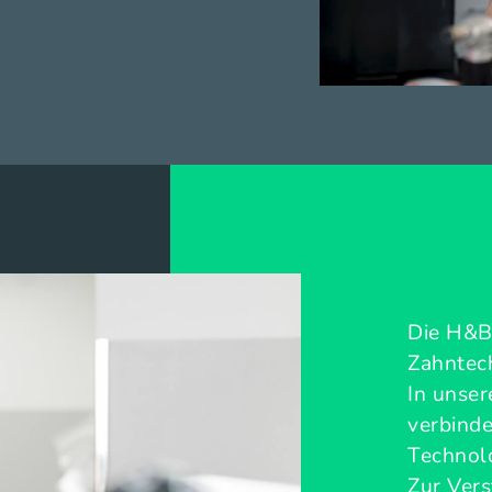
Die H&B 
Zahntech
In unse
verbinde
Technolo
Zur Ver